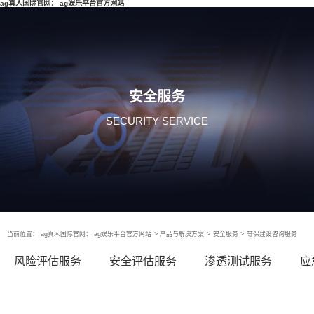
ag真人国际官网： ag娱乐平台官方网站
安全服务
SECURITY SERVICE
当前位置：
ag真人国际官网： ag娱乐平台官方网站
>
产品与解决方案
>
安全服务
>
等保建设咨询服务
风险评估服务
安全评估服务
渗透测试服务
应