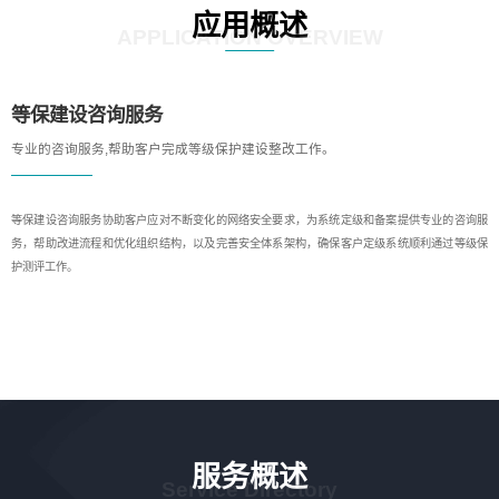
应用概述
APPLICATION OVERVIEW
等保建设咨询服务
专业的咨询服务,帮助客户完成等级保护建设整改工作。
等保建设咨询服务协助客户应对不断变化的网络安全要求，为系统定级和备案提供专业的咨询服
务，帮助改进流程和优化组织结构，以及完善安全体系架构，确保客户定级系统顺利通过等级保
护测评工作。
服务概述
Service Directory