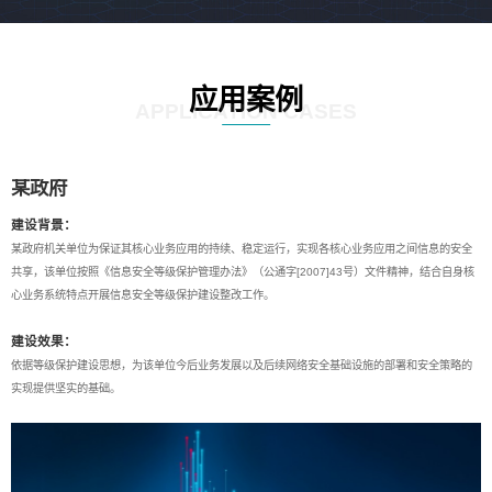
应用案例
APPLICATION CASES
某政府
建设背景：
某政府机关单位为保证其核心业务应用的持续、稳定运行，实现各核心业务应用之间信息的安全
共享，该单位按照《信息安全等级保护管理办法》（公通字[2007]43号）文件精神，结合自身核
心业务系统特点开展信息安全等级保护建设整改工作。
建设效果：
依据等级保护建设思想，为该单位今后业务发展以及后续网络安全基础设施的部署和安全策略的
实现提供坚实的基础。