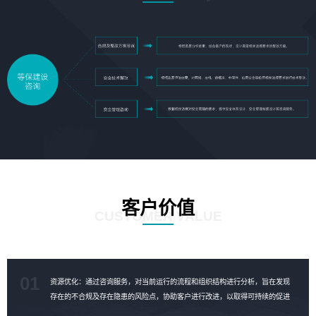
客户价值
CUSTOMER VALUE
01
资源优化：通过咨询服务，对当前运行的流程和组织结构进行分析，旨在发现
存在的不合规及存在隐患的风险点，协助客户进行改进，以取得可持续的促进
成果，对资源进行合理的优化。