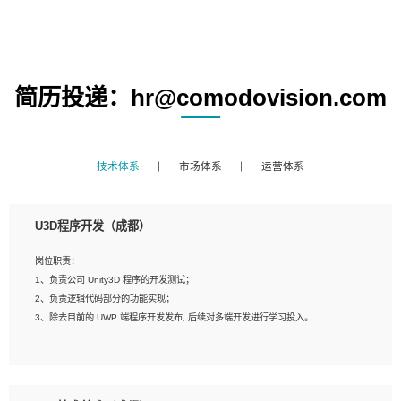
简历投递：hr@comodovision.com
技术体系
市场体系
运营体系
U3D程序开发（成都）
岗位职责：
1、负责公司 Unity3D 程序的开发测试；
2、负责逻辑代码部分的功能实现；
3、除去目前的 UWP 端程序开发发布, 后续对多端开发进行学习投入。
岗位要求：
1、全日制本科相关专业，具有相关开发经验?年以上；