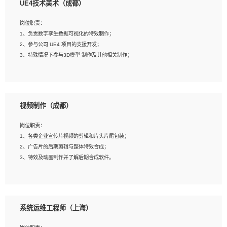
UE4技术美术（成都）
2、熟练掌握 Unity3D 程序开发，精通 C# 语言开发；
3、具有大量插件的使用调试经历，开发测试过 UWP 端程序者优先；
岗位职责：
4、有良好的沟通能力和团队合作意识；
1、负责数字孪生数据可视化的特效制作；
5、开发过 HoloLens 程序者优先。
2、参与公司 UE4 项目的支援开发；
3、特殊情况下参与3D模型 制作及其他相关制作；
岗位要求：
1、全日制本科以上学历，美术、动画相关专业毕业，具有相关效果制作经验2年以
视频制作（成都）
上；
2、熟练掌握 Particle 或 Niagara 制作特效模块；
岗位职责：
3、想象力丰富, 有一定的艺术审美深度；
1、各类企业宣传片视频的剪辑和片头片尾包装；
4、有良好的场景特效搭建功底；
2、广告片的后期剪辑与整体特效合成；
5、熟悉 3Ds Max 或者 Maya；
3、特效及动画制作并了解后期合成软件。
6、有良好的沟通能力和团队合作意识；
7、参与过建筑结构表现相关项目者优先
岗位要求：
1、热爱影视，责任心强，有强烈的兴趣和后期制作的主观能动性；
系统运维工程师（上海）
2、熟练使用After Effect、Photo Shop、熟练掌握视频剪辑和特效包装软件；
3、能对影片后期进行整体调色控制，具备一定审美感；