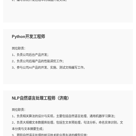
4、有较强的系统需求分析、文档编写能力、沟通能力；
5、具备与多团队合作的经验，良好团队协作精神；
岗位要求：
1、全日制本科及以上学历，计算机相关专业毕业，一年以上前端开发工作经验；
2、熟练掌握HTML、CSS、JavaScript等web相关技术；
Python开发工程师
3、熟悉react/vue/angular任何一种前端框架，熟悉react优先；
4、熟悉webpack配置和git操作；
岗位职责：
5、善于沟通，具有团队意识；
1、负责公司后台产品开发；
2、负责公司后端产品的性能调优工作；
3、参与公司AI产品的开发、实施、测试文档编写工作。
岗位要求:
1、计算机相关专业，本科及以上学历，2年以上后端开发经验，有过运营商项目经
NLP自然语言处理工程师（济南）
验的更佳；
2、熟练python编程语言，熟悉服务端开发流程，熟悉常见的算法和数据结构；
岗位职责：
3、熟悉数据库开发，熟悉Mysql、Oracle、MongoDb数据库应用开发其中一种；
1、负责相关算法的设计与实现，主要包括自然语言处理、通用机器学习算法；
4、熟悉Python Wed框架（Django/Flask...）代码能力优秀，熟悉编码规范和具备
2、负责大规模文本数据库处理，包括生文本预处理，句法分析，命名实体识别，文
良好的文档编写能力）；
本分类与文本摘要生成；
5、沟通表达能力强，具备团队协作能力。
3、跟踪自然语言处理的前沿技术和业界先进的模型应用；