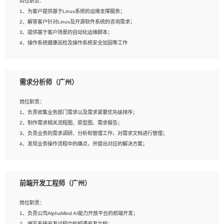
岗位职责：
4、在剪辑上会思考，有一定编导思维；
1、为客户提供基于Linux系统的运维支撑服务；
5、踏实， 勤奋，愿意在工作中不断学习，提高自我；
2、解答客户针对Linux及开源软件系统的咨询需求；
6、能与同事友好相处。
3、提供基于客户场景的自动化运维脚本；
4、操作系统健康巡检及操作系统安全加固等工作
岗位要求：
需求分析师（广州）
1、全日制本科计算机相关专业毕业，3年以上相关工作经验；
2、精通linux操作系统的运行维护，具有故障处理的能力
岗位职责：
3、熟练使用脚本语言，shell/python任一种，熟练使用Ansible
1、负责收集业务部门需求以及需求紧要优先级排序；
4、熟悉linux常见服务、中间件的基本原理、部署以及故障处理，如：Mysql、
2、制作需求相关流程图、原型图、需求报告；
Apache、Nginx、Zabbix、Kafka等
3、负责业务的需求调研、分析和管理工作，对需求文档进行管理；
5、熟悉主流虚拟化技术，如：VMware、KVM
4、发现业务操作流程中的痛点，并提出对应的解决方案；
6、具备网络方面的基础知识，熟悉常见的网络协议，如TCP/IP，转发原理，路由优
5、完成其他上级领导交予的任务和工作。
先级等
7、了解容器技术，熟悉docker或podman
8、有良好的文档编写能力和沟通能力，有RHCE证书优先
前端开发工程师（广州）
岗位要求：
1、本科以上学历，一年以上需求分析相关经验者优先；
岗位职责：
2、熟悉产品及需求规划工具，如:Axure、Xmind、MS Project等；
1、负责公司AlphaMind AI能力开放平台的前端开发；
3、具备良好的交流协调能力，有较强的责任感、工作积极主动；
2、编写系统开发过程中的相遇开发文档；