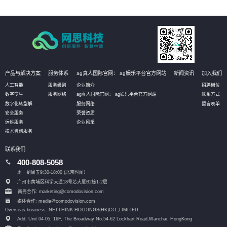
产品与解决方案
服务体系
ag真人国际官网： ag娱乐平台官方网站
新闻资讯
加入我们
人工智能
服务级别
企业简介
招聘岗位
数字孪生
服务网络
ag真人国际官网： ag娱乐平台官方网站
联系方式
数字化转型解
服务网络
留言表单
安全服务
荣誉资质
运维服务
企业风采
技术咨询服务
联系我们
400-808-5058
周一到周五9:30-18:00 (北京时间）
广州市黄埔区科学大道18号芯大厦B2栋1-2层
商务合作: marketing@comodovision.com
媒体合作: media@comodovision.com
Overseas business: NETTHINK HOLDINGS(HK)CO.,LIMITED
Add: Unit 04-05, 16F, The Broadway No.54-62 Lockhart Road,
Wanchai, HongKong