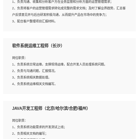
1、负责沟通、收集和分析客户方在业务监管和分析方面的运营管理需求；
4、熟悉OPENCV、HALCON等常用图像处理软件，熟练进行图像处理；
2、负责将客户的运营管理需求转化成完整的需求文档；及时了解业界趋势，汇总客
5、熟悉主流的分类算法、聚类算法和关联分析算法原理，能熟练使用神经网络算法
户反馈意见并与后台研发积极沟通，从而提升产品在市场中的竞争力；
的进行业务建模；
3、配合客户整理项目汇报材料。
6、对OCR领域有深入的研究，熟悉模型调参，压缩和整型化方法；
7、熟悉mysql、oracle、MongoDB、redis等其中一种数据库使用。
岗位要求：
软件系统运维工程师（长沙）
1、3年以上运营或解决方案的工作经验。
2、具备良好的逻辑能力、沟通能力和文字处理能力，能够从海量数据中发现关键特
岗位职责：
征，可独立提出完整的优化方案,并推动方案执行达成结果；熟练使用PPT、
1、负责系统日常运维，支撑现场运维，配合开发人员处理系统问题。
WORD、EXCEL等办公软件；
2、负责与沟通问题，汇报情况。
3、深入理解公司各项AI产品和技术信息；具有较强的文档编写能力，能独立撰写
3、负责系统相关数据处理。
PPT、方案建议书等，面试时需携带个人制作的专业PPT文件进行展示。
4、负责系统运维相关文档编写。
5、负责现场对接客户，沟通事项。
JAVA开发工程师（北京/哈尔滨/合肥/福州）
岗位要求：
1、计算机相关专业本科以上学历，1年以上软件系统运维经验。
岗位职责：
2、精通linux命令。
1、负责系统功能需求的开发测试上线；
3、熟悉oracle、mysql 数据库。
2、负责相关文档的编写；
4、善于沟通，具有良好的团队合作精神和协作能力。