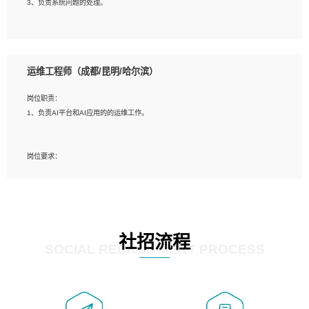
3、负责系统问题的处理。
5、必须有实际的生产环境系统维护经验。
6、有中国移动安全态势系统相关项目经验优先考虑。
岗位要求：
1、精通java编程，熟悉vue和jsp编程；
运维工程师（成都/昆明/哈尔滨）
2、熟悉linux命令；
3、熟练使用springmvc、springcloud、webservice等框架进行开发；
岗位职责：
4、熟练使用oracle、mysql进行开发；
1、负责AI平台和AI应用的的运维工作。
5、熟悉流程开发如使用activiti；
6、计算机相关专业本科以上学历，3年以上开发工作经验。
岗位要求：
1、计算机相关专业，大专以上学历，2年以上开发运维工作经验；
2、必须具备的能力：有丰富的运维开发和K8S运维经验；熟悉K8S、Git、docker
等相关工具使用；熟练掌握Linux环境下的Shell语言 ；工作责任感强、具有良好的
沟通能力、服务意识；
3、掌握Linux环境下的Python编程语言；
社招流程
4、掌握DevOps思想、方法和流程。Jenkins工具使用；
SOCIAL RECRUITMENT PROCESS
5、掌握常见中间件配置与优化，如mysql、nginx等；
6、掌握服务器的维护，熟悉linux系统的常用操作；
7、掌握和第三方系统API接口的维护操作，和安全漏洞扫描的修复工作。