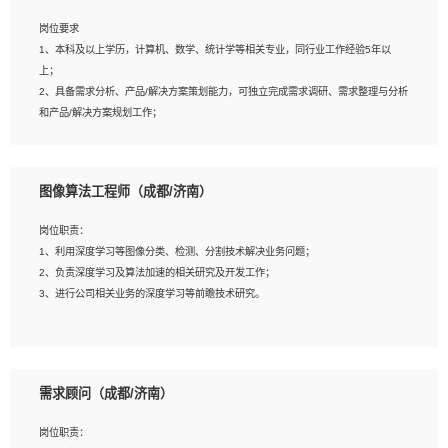
岗位要求
岗位要求：
1、本科及以上学历，计算机、数学、统计学等相关专业，同行业工作经验5年以
1、全日制统招本科及以上学历，计算机相关专业毕业，5年以上开发工作经验；
上；
2、具有扎实的java编程功底和良好的编码习惯，有分布式、多线程及高并发系统开
2、具备需求分析、产品/解决方案策划能力，可独立完成需求调研、需求整理与分析
发经验和性能调优经验尤佳；熟悉JVM调优；掌握基础中间件、基础架构方案和云
和产品/解决方案规划工作；
平台、云产品功能特性，熟练使用相关平台的功能和了解其背后实现机制；
3、逻辑缜密，对用户产品/解决方案体验敏感，对数据敏感，有产品/解决方案意
3、精通主流开发框架经验，精通一门主流开发语言；熟悉主流开源框架源码；
识，有主见，以数据为驱动，以结果为导向；
4、具有一定的大中型项目参与经验，有中间件、基础组件和框架的研发经验，具备
4、具有丰富的AI产品/解决方案解决方案经验，能够针对客户的需求，快速响应输出
研发管理流程建设经验；
图像算法工程师（成都/济南）
相关的解决方案，包括视频分析、图像识别、NLP、OCR、机器学习等；
5、熟悉Spring、Mybatis等开源框架和常用apache组件,熟悉Web服务端开发的各
5、具备AI技术背景，掌握TensorFlow、PyTorch、Spark MLlib、SK-Learn等常见
种常用框架和技术Springboot、Shiro、springcloud等；熟悉Linux常用命令和了解
岗位职责：
AI算法框架，对人脸识别、目标检测、图像识别、OCR、NLP等AI算法有深刻理
常用脚本语言，较丰富的线上系统运维经验，复杂问题排查思路清晰。
1、利用深度学习等图像分类、检测、分割技术解决业务问题；
解。具有AI平台级产品/解决方案从业经验者优先。具有大数据技术背景者优先；
2、负责深度学习及算法加速的相关研究及开发工作；
6、具备良好的客户意识与沟通能力，善于学习思考、创新与团队协作，认真负责、
3、进行公司相关业务的深度学习等前瞻技术研究。
执行力与抗压力强。
岗位要求：
1、统招本科以上学历，图形图像、计算机或数学相关专业；
需求顾问（成都/济南）
2、2年以上图像处理开发经验，熟悉python和spark开发；
3、熟练使用TensorFlow、Theano、Keras 及 Caffe 任意一种主流深度学习框架搭
岗位职责：
建深度学习系统环境；