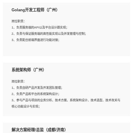
1、本科以上相关专业毕业，拥有三年以上相关数据工作经验经验。
Golang开发工程师（广州）
2、熟悉PostgreSQL、redis、MongoDB、ElasticSearch等开源数据库运维管理，
拥有开发经验优先。
岗位职责：
3、熟悉Oracle、MySQL、SQLServer中一种或多种优先。
1、负责服务端的API以及平台设计跟实现；
4、熟悉Hadoop、HBASE、Spark等大数据平台优先。
2、负责与保证服务端的高性能实现以及并发管理与控制；
5、熟悉linux或任意一种unix操作系统，如有较强操作系统侧工作经验者优先。
3、负责配合前端界面进行功能对接；
6、具备丰富的项目实施经验，较强的自我学习能力。
7、责任心强，为人友好，沟通能力强，具有良好的团队意识。
岗位要求：
1、本科及以上学历，计算机相关专业；
系统架构师（广州）
2、1年以上Golang开发工作经验，能独立完成相应项目开发；
3、基础扎实、熟悉数据结构与算法，熟悉多线程、多进程、IO复用等并发编程思维
岗位职责：
与实现，熟悉常用开源框架及设计模式；
1、负责自研产品开发及开发团队管理；
4、熟悉Golang、连接池、消息队列等组件使用、熟悉后端开发、测试、调试流程
2、负责产品和平台的系统架构设计；
跟工具使用；
3、参与产品与项目的业务分析、技术方案、系统架构设计、技术选型、技术攻关与
5、对技术有激情，喜欢钻研，能快速接受和掌握新技术，学习能力和工作责任心
核心功能设计与实现；
强，良好的沟通表达能力和团队协作能力。
4、根据业务及技术发展，做前瞻性的技术分析、研究及应用；
5、根据业务架构设计与业务需求，上接业务设计下接系统设计，编写系统概要设
计，指导技术骨干进行系统详细设计。
解决方案经理/总监（成都/济南）