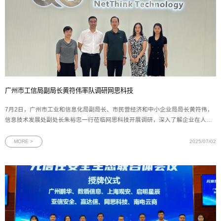
广州市工信局副局长黄符伟率队调研网思科技
7月2日，广州市工业和信息化局副局长、市民营经济和中小企业局局长黄符伟，
信息技术发展处副处长朱裕忠一行莅临网思科技开展调研，深入了解企业在人工
智能、数字孪生和网络安全领域的发展成果与未来规划。网思科技副总裁黄朝晖
陪同调研并作工作汇报。调研座谈会上，副总裁黄朝晖向广州市工信局领导全面
MORE >
2025/07/02
汇报了网思科技的整体