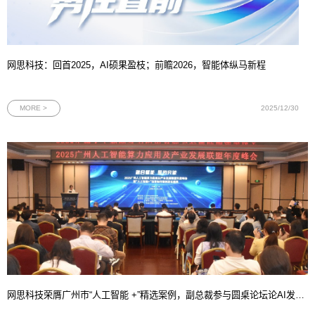
网思科技：回首2025，AI硕果盈枝；前瞻2026，智能体纵马新程
MORE >
2025/12/30
网思科技荣膺广州市“人工智能 +”精选案例，副总裁参与圆桌论坛论AI发展态势